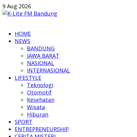
Skip
9 Aug 2026
to
content
K-
HOME
Lite
NEWS
FM
BANDUNG
Bandung
JAWA BARAT
NASIONAL
Online
INTERNASIONAL
News
LIFESTYLE
Teknologi
Otomotif
Kesehatan
Wisata
Hiburan
SPORT
ENTREPRENEURSHIP
CERITA MISTERI