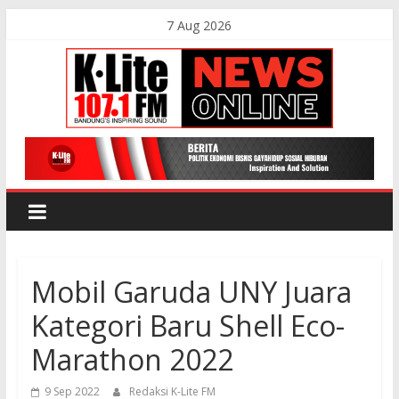
Skip
7 Aug 2026
to
content
K-
Lite
FM
Mobil Garuda UNY Juara
Bandung
Kategori Baru Shell Eco-
Online
Marathon 2022
News
9 Sep 2022
Redaksi K-Lite FM