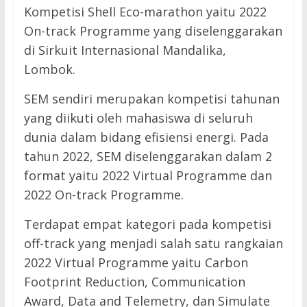
Kompetisi
Shell Eco-marathon yaitu 2022
On-track Programme yang diselenggarakan
di Sirkuit Internasional Mandalika,
Lombok.
SEM sendiri merupakan kompetisi tahunan
yang diikuti oleh mahasiswa di seluruh
dunia dalam bidang efisiensi energi. Pada
tahun 2022, SEM diselenggarakan dalam 2
format yaitu 2022 Virtual Programme dan
2022 On-track Programme.
Terdapat empat kategori pada kompetisi
off-track yang menjadi salah satu rangkaian
Next →
2022 Virtual Programme yaitu Carbon
Sequoia Spark
Footprint Reduction, Communication
← Previous
Buka Pendaftaran
Award, Data and Telemetry, dan Simulate
6 Karung Ganja