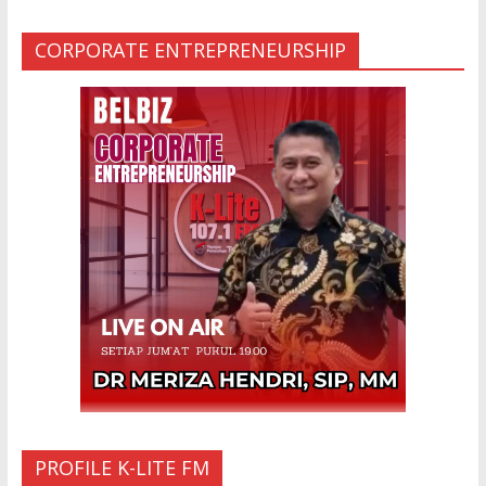
MUA KARENA PERJANJIAN JIN LELUHUR
29 Jan 2024
CORPORATE ENTREPRENEURSHIP
Ketakutan Setengah Mati setelah Main Jailangkung, 28
Anak Gadis Dirawat di Rumah Sakit
10 Mar 2023
“Cinta di Ujung Parigi”
11 Sep 2025
PROFILE K-LITE FM