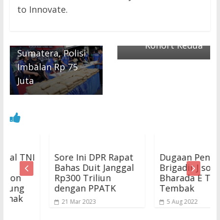
untuk Founder
to Innovate.
dalam Truk Fuso
Startup
Berisi Limbah
Perempuan
Dibawa dari
Kohort Kedua
Sumatera, Polisi:
Imbalan Rp 75
Juta
TNI
Sore Ini DPR Rapat
Dugaan Pengacara
Bahas Duit Janggal
Brigadir J soal
Rp300 Triliun
Bharada E Tak Jago
g
dengan PPATK
Tembak
k
21 Mar 2023
5 Aug 2022