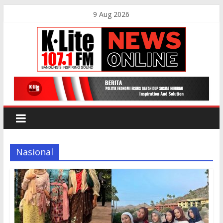
Skip
9 Aug 2026
to
content
K-
Lite
FM
Nasional
Bandung
Online
News