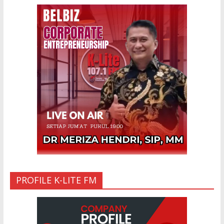
Ketakutan Setengah Mati setelah Main
Jailangkung, 28 Anak Gadis Dirawat di
Rumah Sakit
10 Mar 2023
“Cinta di Ujung Parigi”
11 Sep 2025
PROFILE K-LITE FM