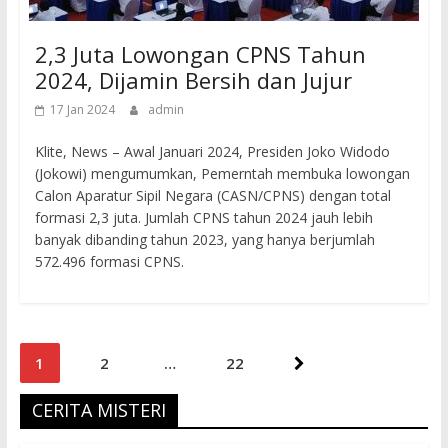
2,3 Juta Lowongan CPNS Tahun
2024, Dijamin Bersih dan Jujur
17 Jan 2024
admin
Klite, News – Awal Januari 2024, Presiden Joko Widodo
(Jokowi) mengumumkan, Pemerntah membuka lowongan
Calon Aparatur Sipil Negara (CASN/CPNS) dengan total
formasi 2,3 juta. Jumlah CPNS tahun 2024 jauh lebih
banyak dibanding tahun 2023, yang hanya berjumlah
572.496 formasi CPNS.
Posts
1
2
…
22
pagination
CERITA MISTERI