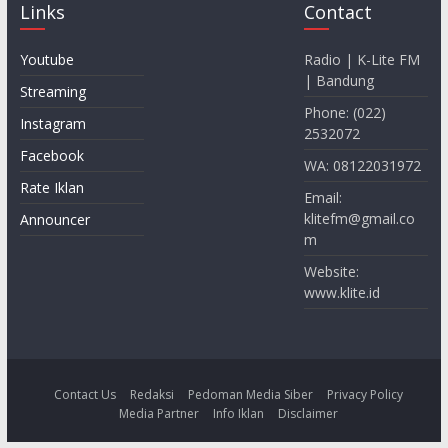
Links
Contact
Youtube
Radio | K-Lite FM
| Bandung
Streaming
Phone: (022)
Instagram
2532072
Facebook
WA: 08122031972
Rate Iklan
Email:
klitefm@gmail.co
Announcer
m
Website:
www.klite.id
Contact Us
Redaksi
Pedoman Media Siber
Privacy Policy
Media Partner
Info Iklan
Disclaimer