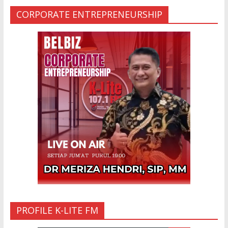
29 Jan 2024
CORPORATE ENTREPRENEURSHIP
Ketakutan Setengah Mati setelah Main
Jailangkung, 28 Anak Gadis Dirawat di
Rumah Sakit
10 Mar 2023
“Cinta di Ujung Parigi”
11 Sep 2025
PROFILE K-LITE FM