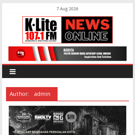
Skip
7 Aug 2026
to
content
K-
Lite
FM
Author:
admin
Bandung
Online
News