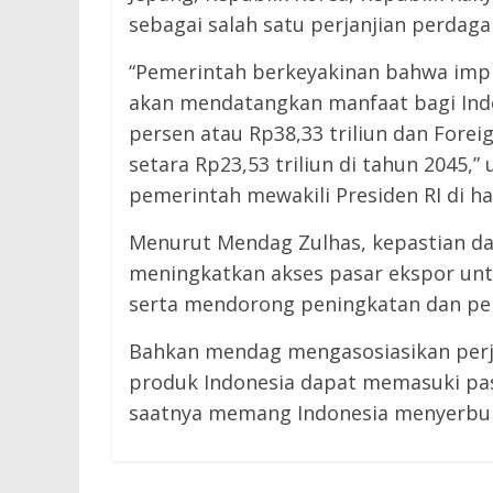
sebagai salah satu perjanjian perdaga
“Pemerintah berkeyakinan bahwa imp
akan mendatangkan manfaat bagi Indo
persen atau Rp38,33 triliun dan Forei
setara Rp23,53 triliun di tahun 2045
pemerintah mewakili Presiden RI di h
Menurut Mendag Zulhas, kepastian d
meningkatkan akses pasar ekspor unt
serta mendorong peningkatan dan p
Bahkan mendag mengasosiasikan perjanj
produk Indonesia dapat memasuki pasa
← Previous
saatnya memang Indonesia menyerbu p
Buka Potensi Baru, Indonesia-Iran
Perkuat Kerja Sama Bidang Ekonomi 