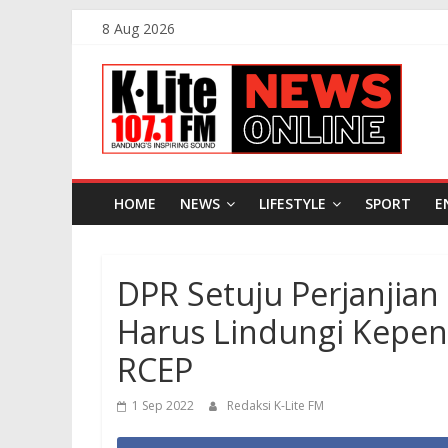
Skip
8 Aug 2026
to
K-
content
Lite
FM
HOME
NEWS
LIFESTYLE
SPORT
E
Bandung
DPR Setuju Perjanjia
Online
News
Harus Lindungi Kepen
RCEP
1 Sep 2022
Redaksi K-Lite FM