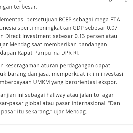
ngan terbesar.
lementasi persetujuan RCEP sebagai mega FTA
nesia sperti meningkatkan GDP sebesar 0,07
gn Direct Investment sebesar 0,13 persen atau
,” ujar Mendag saat memberikan pandangan
adapan Rapat Paripurna DPR RI.
an keseragaman aturan perdagangan dapat
uk barang dan jasa, memperkuat iklim investasi
emberdayaan UMKM yang berorientasi ekspor.
ian ini sebagai hallway atau jalan tol agar
r-pasar global atau pasar internasional. “Dan
asar itu sekarang,” ujar Mendag.
Next →
dan
Lepas 100 Pesepeda, Gubernur Jabar