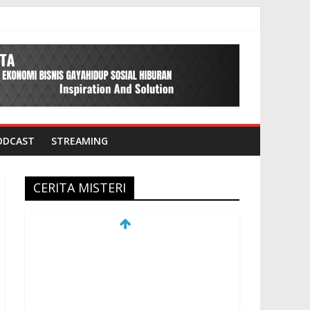
ODCAST
STREAMING
CERITA MISTERI