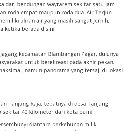
ka dari bendungan wayrarem sekitar satu jam
an roda empat maupun roda dua. Air Terjun
miliki aliran air yang masih sangat jernih,
 ketika berada disini.
 jagang kecamatan Blambangan Pagar, dulunya
masyarakat untuk berekreasi pada akhir pekan.
aksimal, namun panorama yang tersaji di lokasi
tan Tanjung Raja, tepatnya di desa Tanjung
sekitar 42 kilometer dari kota bumi.
tersembunyi diantara perkebunan milik