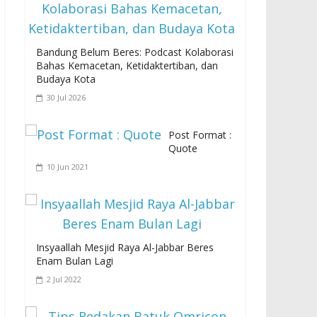
Bandung Belum Beres: Podcast Kolaborasi
Bahas Kemacetan, Ketidaktertiban, dan
Budaya Kota
30 Jul 2026
Post Format :
Quote
10 Jun 2021
Insyaallah Mesjid Raya Al-Jabbar Beres
Enam Bulan Lagi
2 Jul 2022