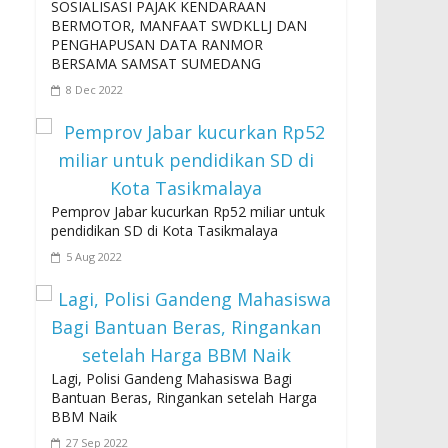
SOSIALISASI PAJAK KENDARAAN
BERMOTOR, MANFAAT SWDKLLJ DAN
PENGHAPUSAN DATA RANMOR
BERSAMA SAMSAT SUMEDANG
8 Dec 2022
Pemprov Jabar kucurkan Rp52 miliar untuk
pendidikan SD di Kota Tasikmalaya
5 Aug 2022
Lagi, Polisi Gandeng Mahasiswa Bagi
Bantuan Beras, Ringankan setelah Harga
BBM Naik
27 Sep 2022