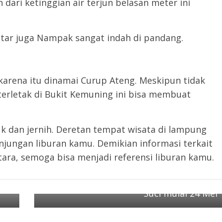
h dari ketinggian air terjun belasan meter ini
kitar juga Nampak sangat indah di pandang.
eh karena itu dinamai Curup Ateng. Meskipun tidak
g terletak di Bukit Kemuning ini bisa membuat
uk dan jernih. Deretan tempat wisata di lampung
njungan liburan kamu. Demikian informasi terkait
Next →
ara, semoga bisa menjadi referensi liburan kamu.
Ini Rencana Perjalanan Haji 2023,
 Rp
Kemenag: Jamaah Berangkat ke Tanah
Suci mulai 24 Mei