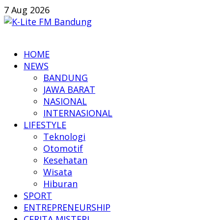
Skip
7 Aug 2026
to
content
K-
HOME
Lite
NEWS
FM
BANDUNG
Bandung
JAWA BARAT
NASIONAL
Online
INTERNASIONAL
News
LIFESTYLE
Teknologi
Otomotif
Kesehatan
Wisata
Hiburan
SPORT
ENTREPRENEURSHIP
CERITA MISTERI