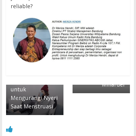
reliable?
Next →
← Previous
Anak Jutawan
Kompres Air
Diculik dan Dijual
Dingin Terbukti
Kepada Keluarga
Lebih Efektif
Miliarder
untuk
Mengurangi Nyeri
Saat Menstruasi