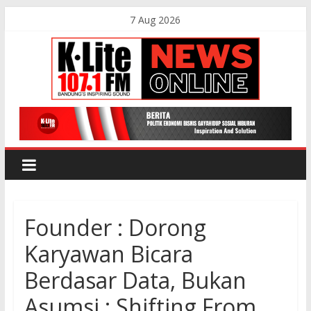
Skip
7 Aug 2026
to
content
K-
Lite
FM
Founder : Dorong
Bandung
Karyawan Bicara
Online
Berdasar Data, Bukan
News
Asumsi : Shifting From