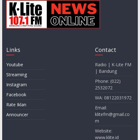
Links
Contact
Youtube
Radio | K-Lite FM
| Bandung
Streaming
Phone: (022)
Instagram
2532072
Facebook
WA: 08122031972
Rate Iklan
Email:
klitefm@gmail.co
Announcer
m
Website:
www.klite.id