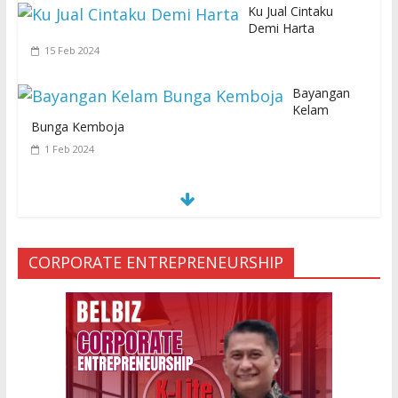
Ku Jual Cintaku
Demi Harta
15 Feb 2024
Bayangan
Kelam
Bunga Kemboja
1 Feb 2024
S
E
MUA KARENA PERJANJIAN JIN LELUHUR
29 Jan 2024
CORPORATE ENTREPRENEURSHIP
Ketakutan Setengah Mati setelah Main
Jailangkung, 28 Anak Gadis Dirawat di
Rumah Sakit
10 Mar 2023
“Cinta di Ujung Parigi”