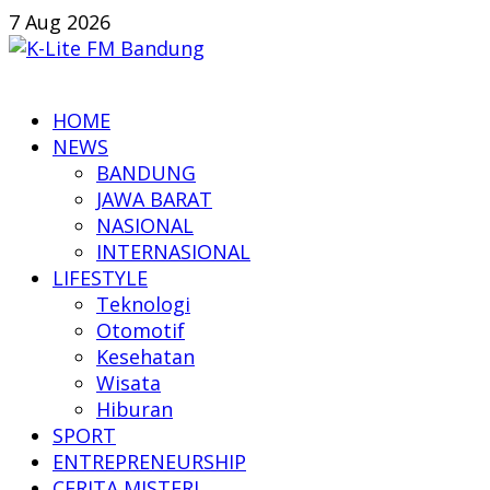
Skip
7 Aug 2026
to
content
K-
HOME
Lite
NEWS
FM
BANDUNG
Bandung
JAWA BARAT
NASIONAL
Online
INTERNASIONAL
News
LIFESTYLE
Teknologi
Otomotif
Kesehatan
Wisata
Hiburan
SPORT
ENTREPRENEURSHIP
CERITA MISTERI