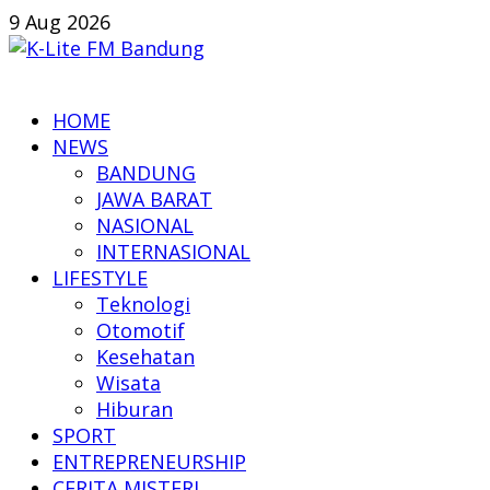
Skip
9 Aug 2026
to
content
K-
HOME
Lite
NEWS
FM
BANDUNG
Bandung
JAWA BARAT
NASIONAL
Online
INTERNASIONAL
News
LIFESTYLE
Teknologi
Otomotif
Kesehatan
Wisata
Hiburan
SPORT
ENTREPRENEURSHIP
CERITA MISTERI