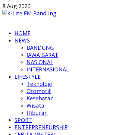
Skip
8 Aug 2026
to
content
K-
HOME
Lite
NEWS
FM
BANDUNG
Bandung
JAWA BARAT
NASIONAL
Online
INTERNASIONAL
News
LIFESTYLE
Teknologi
Otomotif
Kesehatan
Wisata
Hiburan
SPORT
ENTREPRENEURSHIP
CERITA MISTERI