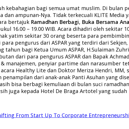
h kebahagian bagi semua umat muslim. Di bulan pe
dan ampunan-Nya. Tidak terkecuali KLITE Media yan
ara bertajuk
Ramadhan Berbagi, Buka Bersama Ana
ukul 16.00 – 19.00 WIB. Acara dihadiri oleh sekitar 
nak yatim sekitar 30 orang beserta para pembimbing
i para pengurus dari ASPAR yang terdiri dari Sekje
tahun bagi Ketua Umum ASPAR, H.Sulaiman Zuhri, S
butan dari para pengurus ASPAR dan Bapak Achmad
f & manajemen, penyiar partime dan narasumber teta
acara Healthy Lite dan Doktor Meriza Hendri, MM, s
n penampilan dari anak-anak Panti Asuhan yang dise
sih bisa berbagi kemuliaan di bulan suci ramadhan 
sih juga kepada Hotel De Braga Artotel yang sudah
: Shifting From Start Up To Corporate Entrepreneursh