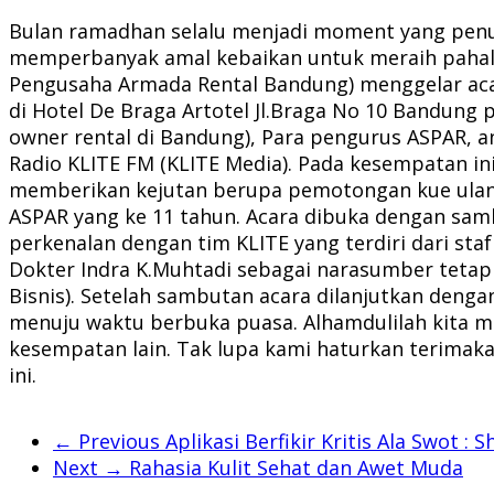
Bulan ramadhan selalu menjadi moment yang penu
memperbanyak amal kebaikan untuk meraih pahala 
Pengusaha Armada Rental Bandung) menggelar ac
di Hotel De Braga Artotel Jl.Braga No 10 Bandung p
owner rental di Bandung), Para pengurus ASPAR, a
Radio KLITE FM (KLITE Media). Pada kesempatan in
memberikan kejutan berupa pemotongan kue ulang 
ASPAR yang ke 11 tahun. Acara dibuka dengan sam
perkenalan dengan tim KLITE yang terdiri dari sta
Dokter Indra K.Muhtadi sebagai narasumber tetap 
Bisnis). Setelah sambutan acara dilanjutkan denga
menuju waktu berbuka puasa. Alhamdulilah kita ma
kesempatan lain. Tak lupa kami haturkan terimaka
ini.
← Previous
Aplikasi Berfikir Kritis Ala Swot 
Next →
Rahasia Kulit Sehat dan Awet Muda