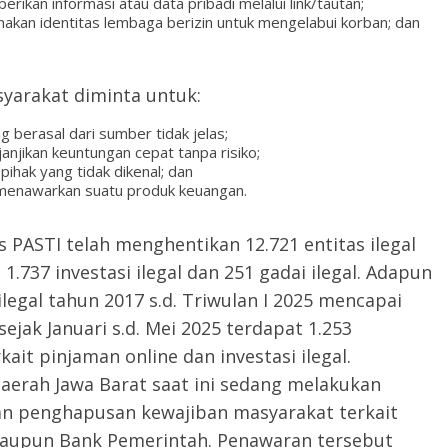
kan informasi atau data pribadi melalui link/tautan;
kan identitas lembaga berizin untuk mengelabui korban; dan
yarakat diminta untuk:
g berasal dari sumber tidak jelas;
anjikan keuntungan cepat tanpa risiko;
ihak yang tidak dikenal; dan
g menawarkan suatu produk keuangan.
 PASTI telah menghentikan 12.721 entitas ilegal
 1.737 investasi ilegal dan 251 gadai ilegal. Adapun
ilegal tahun 2017 s.d. Triwulan I 2025 mencapai
 sejak Januari s.d. Mei 2025 terdapat 1.253
ait pinjaman online dan investasi ilegal.
aerah Jawa Barat saat ini sedang melakukan
an penghapusan kewajiban masyarakat terkait
maupun Bank Pemerintah. Penawaran tersebut