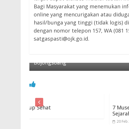
Bagi Masyarakat yang menemukan info
online yang mencurigakan atau didug
hasil/bunga yang tinggi (tidak logis
dengan nomor telepon 157, WA (081 15
satgaspasti@ojk.go.id.
← Previous
Desain Struktur dan Surface Packagin
untuk Bebek Frozen Food Desa
Bojongsoang
7 Museum di Bandung Menjadi 
Sejarah, Ada Museum Geologi
20 Feb 2024