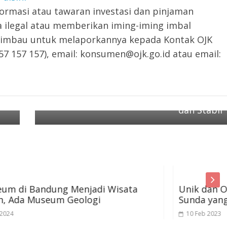
rmasi atau tawaran investasi dan pinjaman
a ilegal atau memberikan iming-iming imbal
) diimbau untuk melaporkannya kepada Kontak OJK
7 157 157), email: konsumen@ojk.go.id atau email:
Next →
g
Kinerja Industri Jasa Keuangan Jawa
Barat April 2025 Tetap Tumbuh Positif
dan Stabil
Wisata
Unik dan Orisinal, Ini Deretan Jajan
Sunda yang Wajib Dicicipi
10 Feb 2023