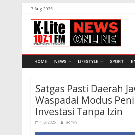
Skip
7 Aug 2026
to
K-
content
Lite
FM
HOME
NEWS
LIFESTYLE
SPORT
E
Bandung
Satgas Pasti Daerah J
Online
News
Waspadai Modus Pen
Investasi Tanpa Izin
1 Jul 2025
admin