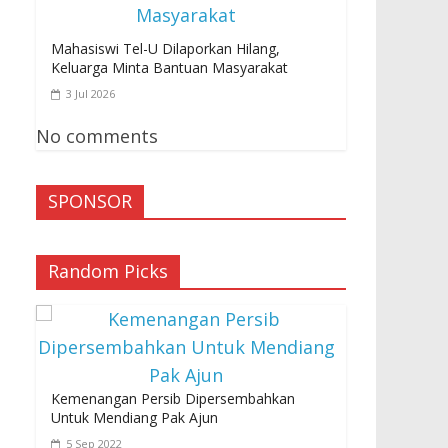
Mahasiswi Tel-U Dilaporkan Hilang,
Keluarga Minta Bantuan Masyarakat
3 Jul 2026
Tips Gaya Hidup Sehat
3 Jan 2024
No comments
SPONSOR
Random Picks
Kemenangan Persib Dipersembahkan
Untuk Mendiang Pak Ajun
5 Sep 2022