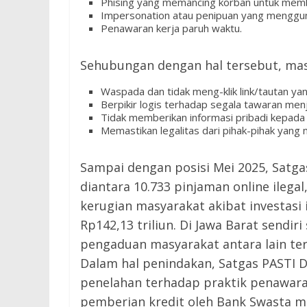
Phising yang memancing korban untuk memberi
Impersonation atau penipuan yang mengguna
Penawaran kerja paruh waktu.
Sehubungan dengan hal tersebut, mas
Waspada dan tidak meng-klik link/tautan yan
Berpikir logis terhadap segala tawaran menj
Tidak memberikan informasi pribadi kepada p
Memastikan legalitas dari pihak-pihak yan
Sampai dengan posisi Mei 2025, Satgas
diantara 10.733 pinjaman online ilegal,
kerugian masyarakat akibat investasi 
Rp142,13 triliun. Di Jawa Barat sendiri
pengaduan masyarakat antara lain terk
Dalam hal penindakan, Satgas PASTI D
penelahan terhadap praktik penawar
pemberian kredit oleh Bank Swasta 