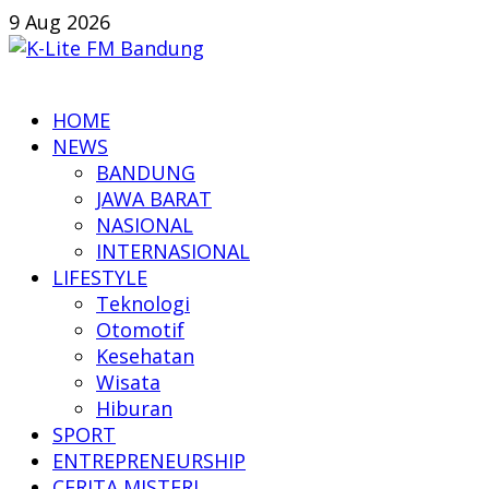
Skip
9 Aug 2026
to
content
K-
HOME
Lite
NEWS
FM
BANDUNG
Bandung
JAWA BARAT
NASIONAL
Online
INTERNASIONAL
News
LIFESTYLE
Teknologi
Otomotif
Kesehatan
Wisata
Hiburan
SPORT
ENTREPRENEURSHIP
CERITA MISTERI