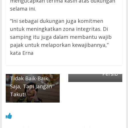
mengucapkan terima kasih atas dukungan
selama ini.
“Ini sebagai dukungan juga komitmen
untuk meningkatkan zona integritas. Di
samping itu juga dalam membantu wajib
pajak untuk melaporkan kewajibannya,”
Next →
kata Erna
← Previous
PT LIB Tunda
Sri Mulyani Sebut
Laga Persija Vs
Dunia Sedang
Persib
Tidak Baik-Baik
Saja, Tapi Jangan
Takut!