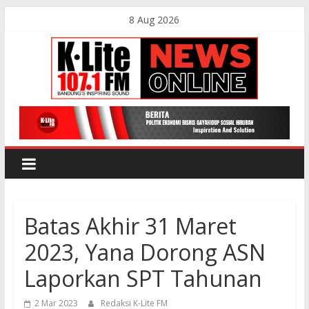
Skip
8 Aug 2026
to
content
K-
Lite
FM
Batas Akhir 31 Maret
Bandung
2023, Yana Dorong ASN
Online
Laporkan SPT Tahunan
News
2 Mar 2023
Redaksi K-Lite FM