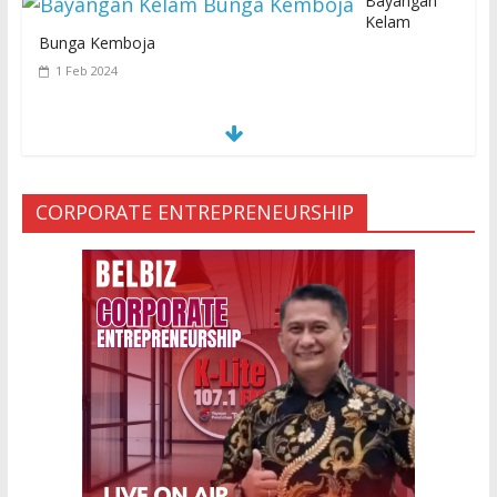
Bayangan
Kelam
Bunga Kemboja
1 Feb 2024
S
E
MUA KARENA PERJANJIAN JIN LELUHUR
29 Jan 2024
CORPORATE ENTREPRENEURSHIP
Ketakutan Setengah Mati setelah Main Jailangkung, 28
Anak Gadis Dirawat di Rumah Sakit
10 Mar 2023
“Cinta di Ujung Parigi”
11 Sep 2025