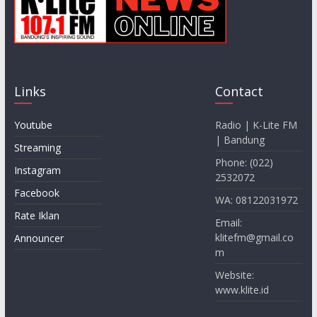
Links
Contact
Youtube
Radio | K-Lite FM
| Bandung
Streaming
Phone: (022)
Instagram
2532072
Facebook
WA: 08122031972
Rate Iklan
Email:
klitefm@gmail.co
Announcer
m
Website:
www.klite.id