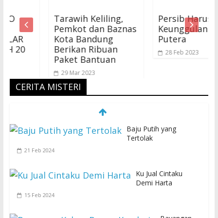
Tarawih Keliling,
Persib Harus Akui
Pemkot dan Baznas
Keunggulan Barito
Kota Bandung
Putera
0
Berikan Ribuan
28 Feb 2023
Paket Bantuan
29 Mar 2023
CERITA MISTERI
Baju Putih yang
Tertolak
21 Feb 2024
Ku Jual Cintaku
Demi Harta
15 Feb 2024