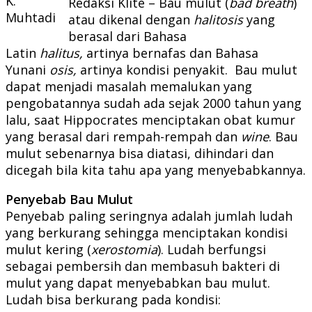
K.
Redaksi Klite – Bau mulut (
bad breath
)
Muhtadi
atau dikenal dengan
halitosis
yang
berasal dari Bahasa
Latin
halitus,
artinya bernafas dan Bahasa
Yunani
osis,
artinya kondisi penyakit. Bau mulut
dapat menjadi masalah memalukan yang
pengobatannya sudah ada sejak 2000 tahun yang
lalu, saat Hippocrates menciptakan obat kumur
yang berasal dari rempah-rempah dan
wine
. Bau
mulut sebenarnya bisa diatasi, dihindari dan
dicegah bila kita tahu apa yang menyebabkannya.
Penyebab Bau Mulut
Penyebab paling seringnya adalah jumlah ludah
yang berkurang sehingga menciptakan kondisi
mulut kering (
xerostomia
). Ludah berfungsi
sebagai pembersih dan membasuh bakteri di
mulut yang dapat menyebabkan bau mulut.
Ludah bisa berkurang pada kondisi: