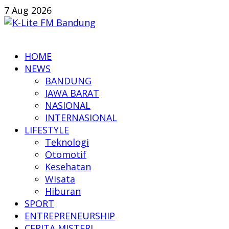
Skip
7 Aug 2026
to
content
K-
HOME
Lite
NEWS
FM
BANDUNG
Bandung
JAWA BARAT
NASIONAL
Online
INTERNASIONAL
News
LIFESTYLE
Teknologi
Otomotif
Kesehatan
Wisata
Hiburan
SPORT
ENTREPRENEURSHIP
CERITA MISTERI