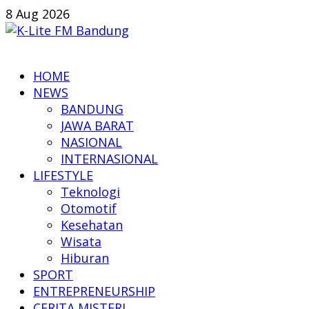
Skip
8 Aug 2026
to
content
K-
HOME
Lite
NEWS
FM
BANDUNG
Bandung
JAWA BARAT
NASIONAL
Online
INTERNASIONAL
News
LIFESTYLE
Teknologi
Otomotif
Kesehatan
Wisata
Hiburan
SPORT
ENTREPRENEURSHIP
CERITA MISTERI