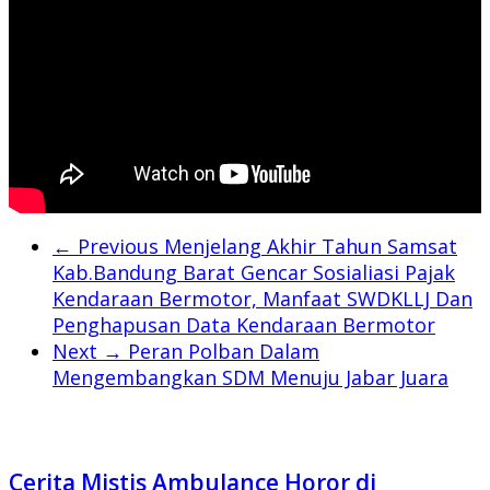
← Previous
Menjelang Akhir Tahun Samsat
Kab.Bandung Barat Gencar Sosialiasi Pajak
Kendaraan Bermotor, Manfaat SWDKLLJ Dan
Penghapusan Data Kendaraan Bermotor
Next →
Peran Polban Dalam
Mengembangkan SDM Menuju Jabar Juara
Cerita Mistis Ambulance Horor di