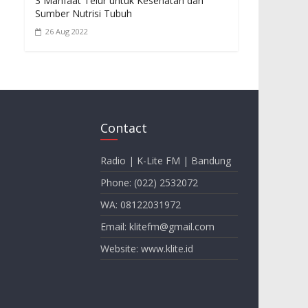
3 Manfaat Telur untuk Kesehatan dan
Sumber Nutrisi Tubuh
26 Aug 2022
Contact
Radio | K-Lite FM | Bandung
Phone: (022) 2532072
WA: 08122031972
Email: klitefm@gmail.com
Website: www.klite.id