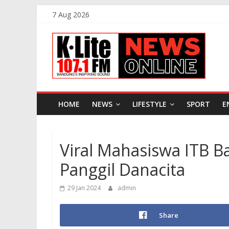
Skip
7 Aug 2026
to
K-
content
Lite
FM
HOME
NEWS
LIFESTYLE
SPORT
E
Bandung
Viral Mahasiswa ITB Ba
Online
News
Panggil Danacita
29 Jan 2024
admin
Share