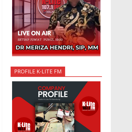
Jailangkung, 28 Anak Gadis Dirawat di
Rumah Sakit
10 Mar 2023
“Cinta di
Ujung
Parigi”
11 Sep 2025
PROFILE K-LITE FM