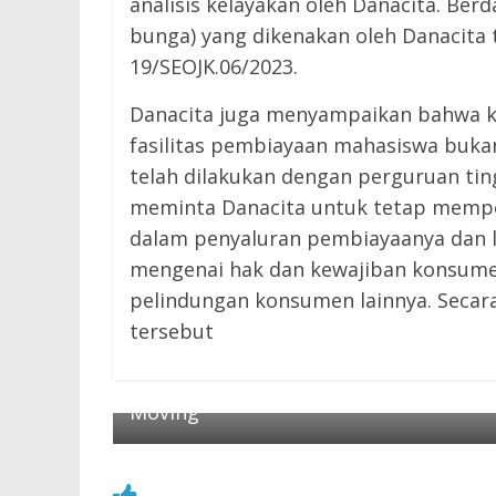
analisis kelayakan oleh Danacita. Ber
bunga) yang dikenakan oleh Danacita
19/SEOJK.06/2023.
Danacita juga menyampaikan bahwa k
fasilitas pembiayaan mahasiswa bukan
telah dilakukan dengan perguruan tingg
meminta Danacita untuk tetap memper
dalam penyaluran pembiayaanya dan 
mengenai hak dan kewajiban konsumen
pelindungan konsumen lainnya. Secar
tersebut
← Previous
Mengukur Ketahanan Komponen Fast
Moving