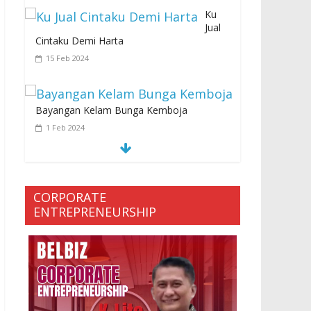
Ku
Jual
Cintaku Demi Harta
15 Feb 2024
Bayangan Kelam Bunga Kemboja
1 Feb 2024
CORPORATE
SEMUA KARENA PERJANJIAN JIN LELUHUR
ENTREPRENEURSHIP
29 Jan 2024
Ketakutan Setengah Mati setelah Main