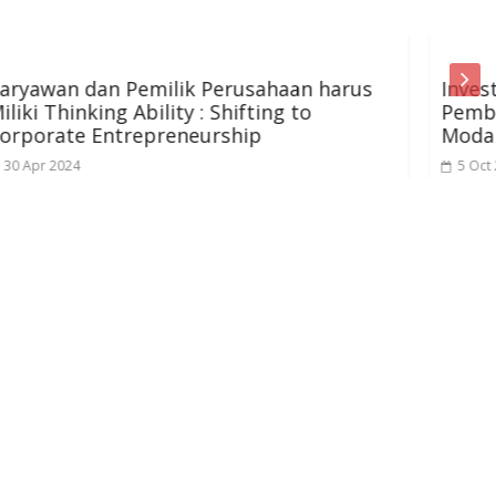
erusahaan harus
Investasi dan Alternatif
Shifting to
Pembiayaan/Pendanaan di S
rship
Modal
5 Oct 2022