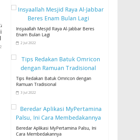
Insyaallah Mesjid Raya Al-Jabbar Beres
ektor Pasar
Enam Bulan Lagi
2 Jul 2022
Tips Redakan Batuk Omricon dengan
INKUBASI BISNIS UNTUK CALON
Ramuan Tradisional
30 Apr 2025
3 Jul 2022
Beredar Aplikasi MyPertamina Palsu, Ini
Cara Membedakannya