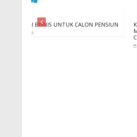
UNTUK CALON PENSIUN
Karyawan dan Pemilik P
Miliki Thinking Ability : 
Corporate Entrepreneu
30 Apr 2024