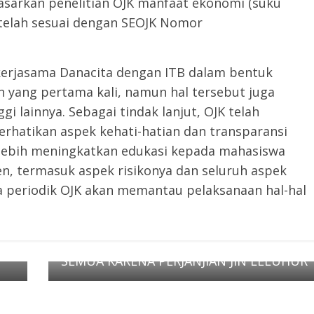
dasarkan penelitian OJK manfaat ekonomi (suku
 telah sesuai dengan SEOJK Nomor
erjasama Danacita dengan ITB dalam bentuk
 yang pertama kali, namun hal tersebut juga
i lainnya. Sebagai tindak lanjut, OJK telah
hatikan aspek kehati-hatian dan transparansi
lebih meningkatkan edukasi kepada mahasiswa
, termasuk aspek risikonya dan seluruh aspek
a periodik OJK akan memantau pelaksanaan hal-hal
Next →
SEMUA KARENA PERJANJIAN JIN LELUHUR