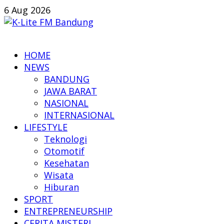
Skip
6 Aug 2026
to
content
K-
HOME
Lite
NEWS
FM
BANDUNG
Bandung
JAWA BARAT
NASIONAL
Online
INTERNASIONAL
News
LIFESTYLE
Teknologi
Otomotif
Kesehatan
Wisata
Hiburan
SPORT
ENTREPRENEURSHIP
CERITA MISTERI