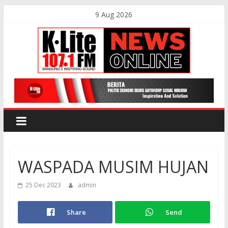
Skip
9 Aug 2026
to
content
K-
Lite
FM
WASPADA MUSIM HUJAN
Bandung
25 Dec 2023
admin
Online
News
Share
Send