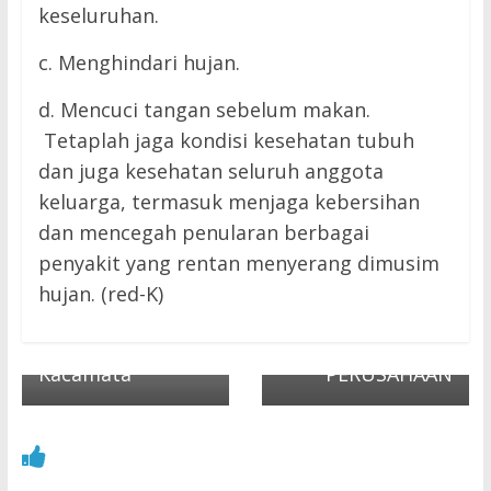
keseluruhan.
c. Menghindari hujan.
Next →
SHIFTING FROM
d. Mencuci tangan sebelum makan.
START UP TO
Tetaplah jaga kondisi kesehatan tubuh
CORPORATE
dan juga kesehatan seluruh anggota
ENTREPRENEURS
keluarga, termasuk menjaga kebersihan
HIP :
← Previous
dan mencegah penularan berbagai
Serba-Serbi
MASALAH &
penyakit yang rentan menyerang dimusim
Kacamata dan
KEBUTUHAN
hujan. (red-K)
Kegunaannya (2)-
ORANG LAIN,
Jenis Lensa
PELUANG BUAT
Kacamata
PERUSAHAAN