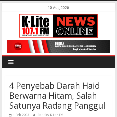
Skip
10 Aug 2026
to
content
K-
Lite
FM
4 Penyebab Darah Haid
Bandung
Berwarna Hitam, Salah
Online
Satunya Radang Panggul
News
1 Feb 2023
Redaksi K-Lite FM