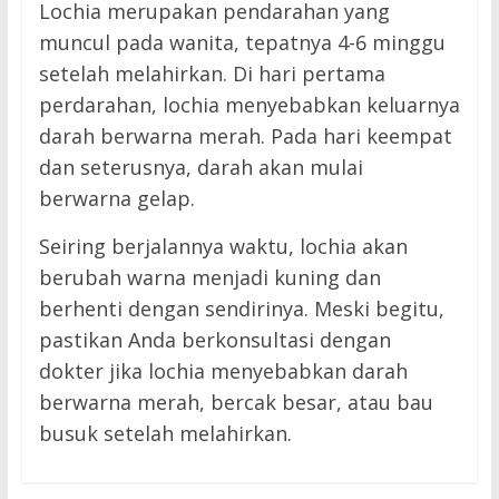
Lochia merupakan pendarahan yang
muncul pada wanita, tepatnya 4-6 minggu
setelah melahirkan. Di hari pertama
perdarahan, lochia menyebabkan keluarnya
darah berwarna merah. Pada hari keempat
dan seterusnya, darah akan mulai
berwarna gelap.
Seiring berjalannya waktu, lochia akan
← Previous
berubah warna menjadi kuning dan
Hadapi Ancaman
berhenti dengan sendirinya. Meski begitu,
Badai Luar
Next →
pastikan Anda berkonsultasi dengan
Angkasa, Ilmuwan
Aneh! Shin Tae-
dokter jika lochia menyebabkan darah
Ciptakan
yong Nggak Tahu
berwarna merah, bercak besar, atau bau
Matahari Mini
Indra Sjafri Jadi
busuk setelah melahirkan.
dengan Gravitasi
Pelatih Timnas
1.000 Kali Lebih
Indonesia di SEA