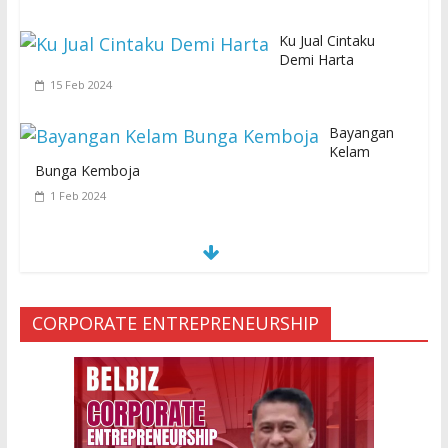
Ku Jual Cintaku
Demi Harta
15 Feb 2024
Bayangan
Kelam
Bunga Kemboja
1 Feb 2024
S
E
MUA KARENA PERJANJIAN JIN LELUHUR
29 Jan 2024
CORPORATE ENTREPRENEURSHIP
Ketakutan Setengah Mati setelah Main Jailangkung, 28