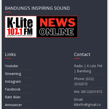
BANDUNG’S INSPIRING SOUND
Links
Contact
Youtube
Radio | K-Lite FM
| Bandung
Streaming
Phone: (022)
Instagram
2532072
Facebook
WA: 08122031972
Rate Iklan
Email:
klitefm@gmail.co
Announcer