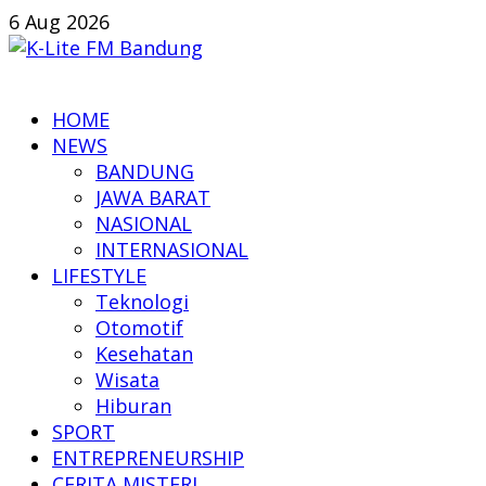
Skip
6 Aug 2026
to
content
K-
HOME
Lite
NEWS
FM
BANDUNG
Bandung
JAWA BARAT
NASIONAL
Online
INTERNASIONAL
News
LIFESTYLE
Teknologi
Otomotif
Kesehatan
Wisata
Hiburan
SPORT
ENTREPRENEURSHIP
CERITA MISTERI