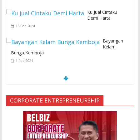
Ku Jual Cintaku
Demi Harta
15 Feb 2024
Bayangan
Kelam
Bunga Kemboja
1 Feb 2024
S
E
MUA KARENA PERJANJIAN JIN LELUHUR
29 Jan 2024
CORPORATE ENTREPRENEURSHIP
Ketakutan Setengah Mati setelah Main Jailangkung, 28