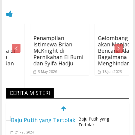
Penampilan
Gelombang Panas
Istimewa Brian
akan Menjadi
i
McKnight di
Bencana Alam,
Pernikahan El Rumi
Bagaimana
dan Syifa Hadju
Menghindarinya?
3 May 2026
18 Jun 2023
CERITA MISTERI
Baju Putih yang
Tertolak
21 Feb 2024