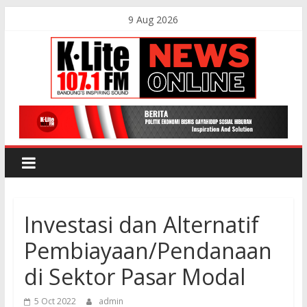
Skip
9 Aug 2026
to
content
K-
Lite
FM
Investasi dan Alternatif
Bandung
Pembiayaan/Pendanaan
Online
di Sektor Pasar Modal
News
5 Oct 2022
admin