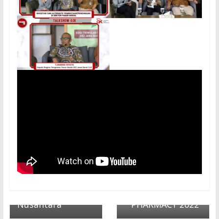
← Previous
Cara Efektif
Mewujudkan
Kondisi Sehat-
bugar Lahir-batin
Melalui Latihan
Next →
Olahraga
INTERNATIONAL
Pernafasan Satria
SEMINAR “GREEN
Nusantara
PHARMACY 2022”