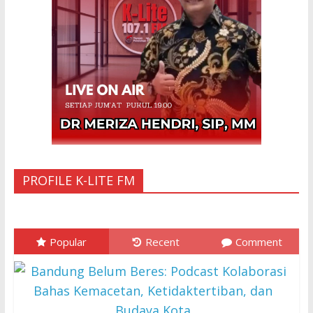
Anak Gadis Dirawat di Rumah Sakit
10 Mar 2023
“Cinta di Ujung Parigi”
11 Sep 2025
PROFILE K-LITE FM
Popular
Recent
Comment