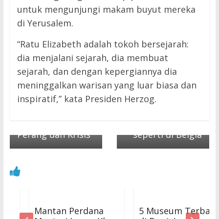
untuk mengunjungi makam buyut mereka
di Yerusalem.
“Ratu Elizabeth adalah tokoh bersejarah:
dia menjalani sejarah, dia membuat
Next →
sejarah, dan dengan kepergiannya dia
Formula 1 Italia:
← Previous
meninggalkan warisan yang luar biasa dan
Elizabeth II, Ratu
Sergio Perez
inspiratif,” kata Presiden Herzog.
Terlama Inggris
Harapkan Hasil
yang Melampaui
yang Sama
Perang dan Krisis
seperti di Belgia
Mantan Perdana
5 Museum Terbaik