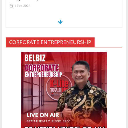
1 Feb 2024
S
E
MUA KARENA PERJANJIAN JIN LELUHUR
29 Jan 2024
CORPORATE ENTREPRENEURSHIP
Ketakutan Setengah Mati setelah Main
Jailangkung, 28 Anak Gadis Dirawat di
Rumah Sakit
10 Mar 2023
“Cinta di Ujung Parigi”
11 Sep 2025