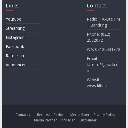
Links
Contact
Youtube
Radio | K-Lite FM
| Bandung
Streaming
Phone: (022)
Instagram
2532072
Facebook
WA: 08122031972
Rate Iklan
Email:
klitefm@gmail.co
Announcer
m
Website:
www.klite.id
Contact Us
Redaksi
Pedoman Media Siber
Privacy Policy
Media Partner
Info Iklan
Disclaimer