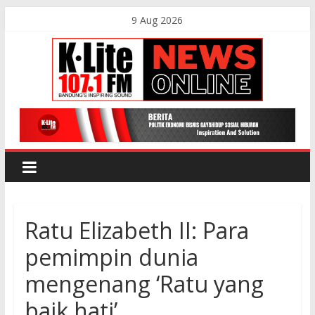
Skip
9 Aug 2026
to
content
K-
Lite
FM
Ratu Elizabeth II: Para
Bandung
pemimpin dunia
Online
mengenang ‘Ratu yang
News
baik hati’