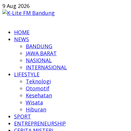
Skip
9 Aug 2026
to
content
K-
HOME
Lite
NEWS
FM
BANDUNG
Bandung
JAWA BARAT
NASIONAL
Online
INTERNASIONAL
News
LIFESTYLE
Teknologi
Otomotif
Kesehatan
Wisata
Hiburan
SPORT
ENTREPRENEURSHIP
CERITA MISTERI