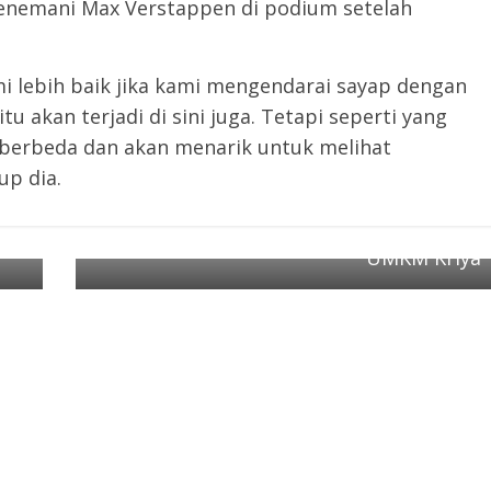
a menemani Max Verstappen di podium setelah
.
i lebih baik jika kami mengendarai sayap dengan
tu akan terjadi di sini juga. Tetapi seperti yang
 berbeda dan akan menarik untuk melihat
p dia.
Next →
a
LPDB-KUMKM Jalin Sinergi Berdayakan
UMKM Kriya