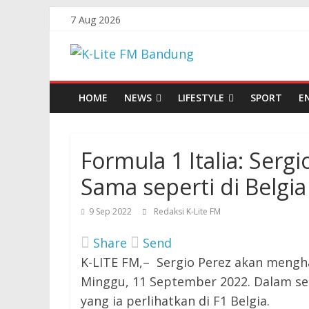
Skip
7 Aug 2026
to
K-
content
Lite
HOME
NEWS
LIFESTYLE
SPORT
E
FM
Formula 1 Italia: Serg
Bandung
Sama seperti di Belgia
Online
9 Sep 2022
Redaksi K-Lite FM
News
Share
Send
K-LITE FM,– Sergio Perez akan mengha
Minggu, 11 September 2022. Dalam seri
yang ia perlihatkan di F1 Belgia.