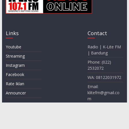
Links
Contact
Youtube
Radio | K-Lite FM
| Bandung
Streaming
Phone: (022)
Instagram
2532072
Facebook
WA: 08122031972
Rate Iklan
Email:
klitefm@gmail.co
Announcer
m
Website:
www.klite.id