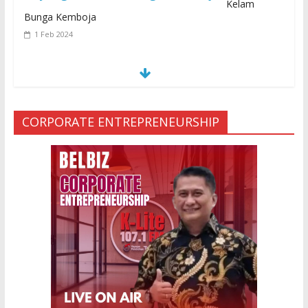
Kelam
Bunga Kemboja
1 Feb 2024
S
E
MUA KARENA PERJANJIAN JIN LELUHUR
29 Jan 2024
CORPORATE ENTREPRENEURSHIP
Ketakutan Setengah Mati setelah Main
Jailangkung, 28 Anak Gadis Dirawat di
Rumah Sakit
10 Mar 2023
“Cinta di Ujung Parigi”
11 Sep 2025