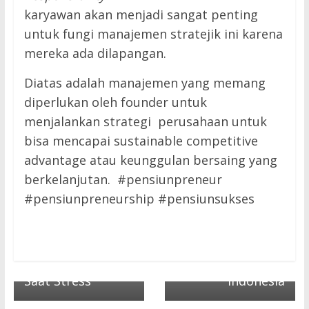
karyawan akan menjadi sangat penting
untuk fungi manajemen stratejik ini karena
mereka ada dilapangan.
Diatas adalah manajemen yang memang
diperlukan oleh founder untuk
menjalankan strategi perusahaan untuk
bisa mencapai sustainable competitive
Next →
advantage atau keunggulan bersaing yang
Realme GT6:
← Previous
berkelanjutan. #pensiunpreneur
Jangan Asal
Flagship Killer
#pensiunpreneurship #pensiunsukses
Ngemil Saat
dengan Layar
Stress, Berikut 7
Super Cerah dan
Makanan yang
Pendingin Gahar
Baik Dikonsumsi
Siap Meluncur di
Saat Stress
Indonesia