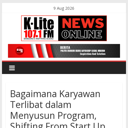
Skip
9 Aug 2026
to
content
K-
Lite
FM
Bagaimana Karyawan
Bandung
Terlibat dalam
Online
Menyusun Program,
News
Shifting From Start Up