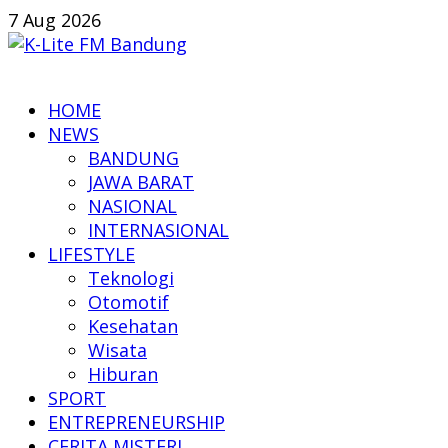
Skip
7 Aug 2026
to
content
K-
HOME
Lite
NEWS
FM
BANDUNG
Bandung
JAWA BARAT
NASIONAL
Online
INTERNASIONAL
News
LIFESTYLE
Teknologi
Otomotif
Kesehatan
Wisata
Hiburan
SPORT
ENTREPRENEURSHIP
CERITA MISTERI