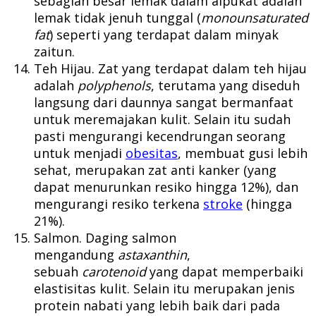
sebagian besar lemak dalam alpukat adalah
lemak tidak jenuh tunggal (
monounsaturated
fat
) seperti yang terdapat dalam minyak
zaitun.
Teh Hijau. Zat yang terdapat dalam teh hijau
adalah
polyphenols
, terutama yang diseduh
langsung dari daunnya sangat bermanfaat
untuk meremajakan kulit. Selain itu sudah
pasti mengurangi kecendrungan seorang
untuk menjadi
obesitas
, membuat gusi lebih
sehat, merupakan zat anti kanker (yang
dapat menurunkan resiko hingga 12%), dan
mengurangi resiko terkena
stroke
(hingga
21%).
Salmon. Daging salmon
mengandung
astaxanthin
,
sebuah
carotenoid
yang dapat memperbaiki
elastisitas kulit. Selain itu merupakan jenis
protein nabati yang lebih baik dari pada