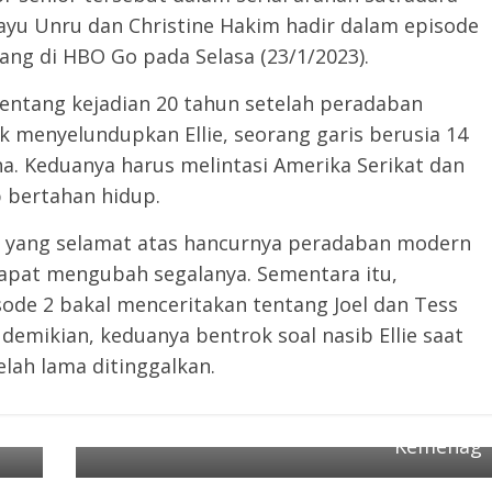
Yayu Unru dan Christine Hakim hadir dalam episode
ang di HBO Go pada Selasa (23/1/2023).
entang kejadian 20 tahun setelah peradaban
k menyelundupkan Ellie, seorang garis berusia 14
na. Keduanya harus melintasi Amerika Serikat dan
 bertahan hidup.
s yang selamat atas hancurnya peradaban modern
apat mengubah segalanya. Sementara itu,
sode 2 bakal menceritakan tentang Joel dan Tess
i demikian, keduanya bentrok soal nasib Ellie saat
Next →
lah lama ditinggalkan.
Biaya Haji Naik, Ini 4 Fakta Terkini soal
Usulan Kenaikan Biaya Haji oleh
Kemenag