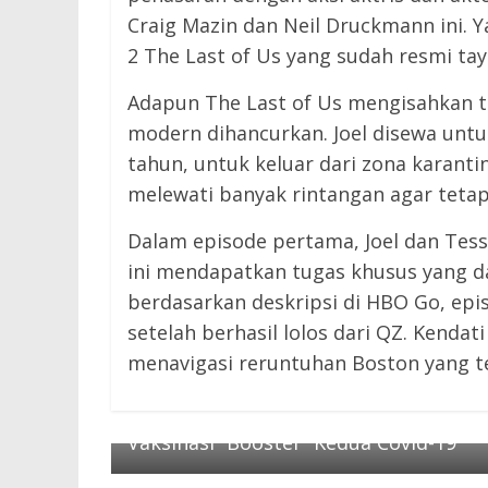
Craig Mazin dan Neil Druckmann ini. 
2 The Last of Us yang sudah resmi tay
Adapun The Last of Us mengisahkan t
modern dihancurkan. Joel disewa untu
tahun, untuk keluar dari zona karanti
melewati banyak rintangan agar tetap
Dalam episode pertama, Joel dan Tes
ini mendapatkan tugas khusus yang d
berdasarkan deskripsi di HBO Go, epi
setelah berhasil lolos dari QZ. Kendat
menavigasi reruntuhan Boston yang te
← Previous
Mulai Hari Ini, Masyarakat Umum Bisa
Vaksinasi “Booster” Kedua Covid-19