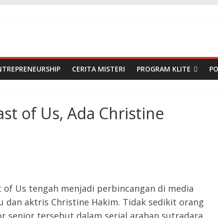
NTREPRENEURSHIP
CERITA MISTERI
PROGRAM KLITE
P
ast of Us, Ada Christine
st of Us tengah menjadi perbincangan di media
u dan aktris Christine Hakim. Tidak sedikit orang
r senior tersebut dalam serial arahan sutradara