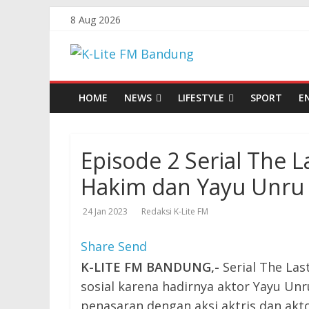
Skip
8 Aug 2026
to
K-
content
Lite
HOME
NEWS
LIFESTYLE
SPORT
E
FM
Episode 2 Serial The L
Bandung
Hakim dan Yayu Unru
Online
24 Jan 2023
Redaksi K-Lite FM
News
Share
Send
K-LITE FM BANDUNG,-
Serial The La
sosial karena hadirnya aktor Yayu Unr
penasaran dengan aksi aktris dan akto