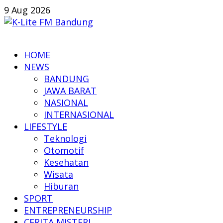
Skip
9 Aug 2026
to
content
K-
HOME
Lite
NEWS
FM
BANDUNG
Bandung
JAWA BARAT
NASIONAL
Online
INTERNASIONAL
News
LIFESTYLE
Teknologi
Otomotif
Kesehatan
Wisata
Hiburan
SPORT
ENTREPRENEURSHIP
CERITA MISTERI