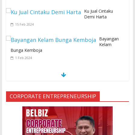
Ku Jual Cintaku
Demi Harta
15 Feb 2024
Bayangan
Kelam
Bunga Kemboja
1 Feb 2024
S
E
MUA KARENA PERJANJIAN JIN LELUHUR
29 Jan 2024
CORPORATE ENTREPRENEURSHIP
Ketakutan Setengah Mati setelah Main Jailangkung, 28