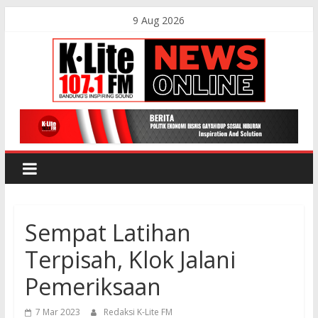
Skip
9 Aug 2026
to
content
K-
Lite
FM
Sempat Latihan
Bandung
Terpisah, Klok Jalani
Online
Pemeriksaan
News
7 Mar 2023
Redaksi K-Lite FM