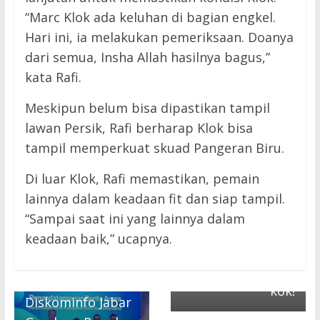
“Marc Klok ada keluhan di bagian engkel.
Hari ini, ia melakukan pemeriksaan. Doanya
dari semua, Insha Allah hasilnya bagus,”
kata Rafi.
Meskipun belum bisa dipastikan tampil
lawan Persik, Rafi berharap Klok bisa
Next →
tampil memperkuat skuad Pangeran Biru.
Erick Thohir
Respons Protes
Di luar Klok, Rafi memastikan, pemain
Pemain
lainnya dalam keadaan fit dan siap tampil.
Naturalisasi: Saya
“Sampai saat ini yang lainnya dalam
Rasa Tidak Ada
keadaan baik,” ucapnya.
← Previous
yang
Perkuat Tangkal
Didiskriminasi
Hoaks,
kok!
Diskominfo Jabar