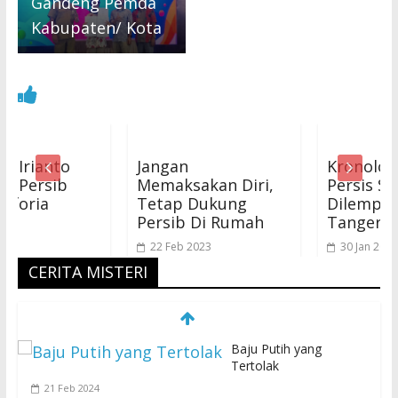
Gandeng Pemda
Kabupaten/ Kota
to
Jangan
Kronologi Bus
ib
Memaksakan Diri,
Persis Solo
Tetap Dukung
Dilempari Batu 
Persib Di Rumah
Tangerang
22 Feb 2023
30 Jan 2023
CERITA MISTERI
Baju Putih yang
Tertolak
21 Feb 2024