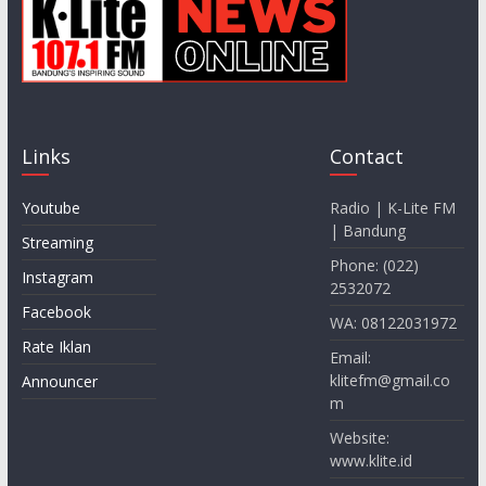
Links
Contact
Youtube
Radio | K-Lite FM
| Bandung
Streaming
Phone: (022)
Instagram
2532072
Facebook
WA: 08122031972
Rate Iklan
Email:
klitefm@gmail.co
Announcer
m
Website:
www.klite.id