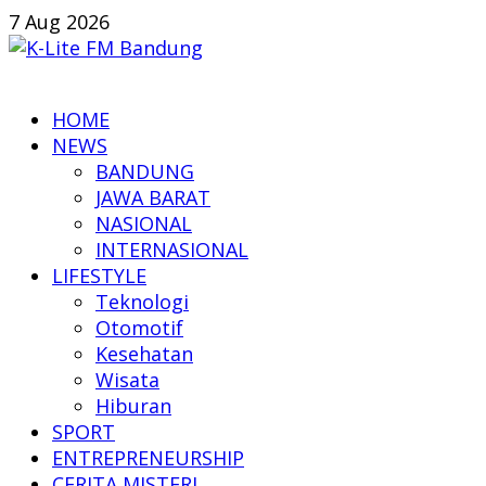
Skip
7 Aug 2026
to
content
K-
HOME
Lite
NEWS
FM
BANDUNG
Bandung
JAWA BARAT
NASIONAL
Online
INTERNASIONAL
News
LIFESTYLE
Teknologi
Otomotif
Kesehatan
Wisata
Hiburan
SPORT
ENTREPRENEURSHIP
CERITA MISTERI