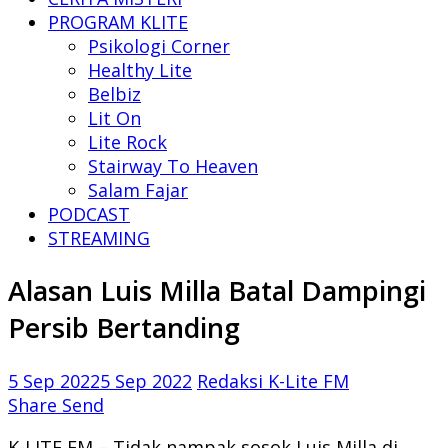
PROGRAM KLITE
Psikologi Corner
Healthy Lite
Belbiz
Lit On
Lite Rock
Stairway To Heaven
Salam Fajar
PODCAST
STREAMING
Alasan Luis Milla Batal Dampingi
Persib Bertanding
5 Sep 2022
5 Sep 2022
Redaksi K-Lite FM
Share
Send
K-LITE FM,– Tidak nampak sosok Luis Milla di