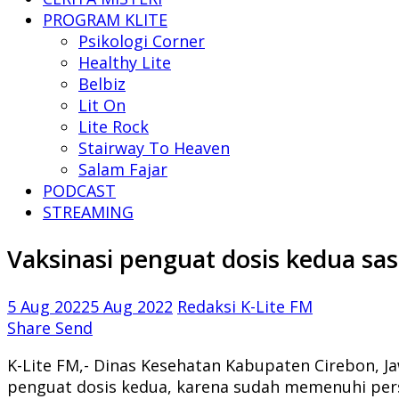
PROGRAM KLITE
Psikologi Corner
Healthy Lite
Belbiz
Lit On
Lite Rock
Stairway To Heaven
Salam Fajar
PODCAST
STREAMING
Vaksinasi penguat dosis kedua sa
5 Aug 2022
5 Aug 2022
Redaksi K-Lite FM
Share
Send
K-Lite FM,- Dinas Kesehatan Kabupaten Cirebon, J
penguat dosis kedua, karena sudah memenuhi per