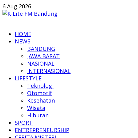
Skip
6 Aug 2026
to
content
K-
HOME
Lite
NEWS
FM
BANDUNG
Bandung
JAWA BARAT
NASIONAL
Online
INTERNASIONAL
News
LIFESTYLE
Teknologi
Otomotif
Kesehatan
Wisata
Hiburan
SPORT
ENTREPRENEURSHIP
CERITA MISTERI