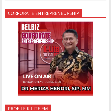
MUA KARENA PERJANJIAN JIN LELUHUR
29 Jan 2024
CORPORATE ENTREPRENEURSHIP
Ketakutan Setengah Mati setelah Main Jailangkung, 28
Anak Gadis Dirawat di Rumah Sakit
10 Mar 2023
“Cinta di Ujung Parigi”
11 Sep 2025
PROFILE K-LITE FM