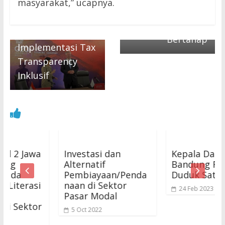
masyarakat,” ucapnya.
← Previous
Siaran Analog
Bali Declaration
Dilakukan
Dorong
Bertahap
Implementasi Tax
Transparency
Inklusif
Jawa
Investasi dan
Kepala Daerah
Alternatif
Bandung Raya
Pembiayaan/Penda
Duduk Satu Meja
rasi
naan di Sektor
24 Feb 2023
Pasar Modal
ktor
5 Oct 2022