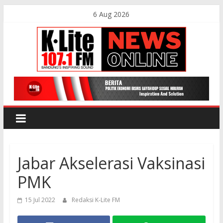
Skip
6 Aug 2026
to
content
K-
Lite
FM
Jabar Akselerasi Vaksinasi
Bandung
PMK
Online
15 Jul 2022
Redaksi K-Lite FM
News