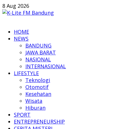
Skip
8 Aug 2026
to
content
K-
HOME
Lite
NEWS
FM
BANDUNG
Bandung
JAWA BARAT
NASIONAL
Online
INTERNASIONAL
News
LIFESTYLE
Teknologi
Otomotif
Kesehatan
Wisata
Hiburan
SPORT
ENTREPRENEURSHIP
CERITA MISTERI