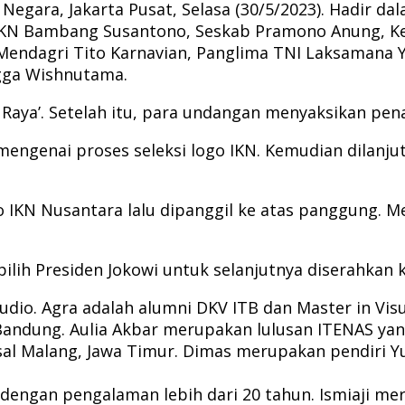
 Negara, Jakarta Pusat, Selasa (30/5/2023). Hadir 
ta IKN Bambang Susantono, Seskab Pramono Anung, 
, Mendagri Tito Karnavian, Panglima TNI Laksamana Y
ngga Wishnutama.
Raya’. Setelah itu, para undangan menyaksikan penam
engenai proses seleksi logo IKN. Kemudian dilanju
o IKN Nusantara lalu dipanggil ke atas panggung. 
pilih Presiden Jokowi untuk selanjutnya diserahkan 
Studio. Agra adalah alumni DKV ITB dan Master in Vi
di Bandung. Aulia Akbar merupakan lulusan ITENAS y
asal Malang, Jawa Timur. Dimas merupakan pendiri Y
l dengan pengalaman lebih dari 20 tahun. Ismiaji me