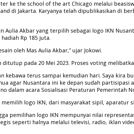
 ke the school of the art Chicago melalui beasiswa
nd di Jakarta. Karyanya telah dipublikasikan di ber
Aulia Akbar yang terpilih sebagai logo IKN Nusant
adiah Rp 185 juta.
ain oleh Mas Aulia Akbar,” ujar Jokowi.
h ditutup pada 20 Mei 2023. Proses voting melibatka
an kebawa terus sampai kemudian hari. Saya kira buk
ua agar Nusantara ini ke depan sudah partisipasi a
o dalam acara Sosialisasi Peraturan Pemerintah Nom
memilih logo IKN, dari masyarakat sipil, aparatur si
gga pemilihan logo IKN mempunyai nilai represent
egis seperti halnya melalui televisi, radio, iklan 