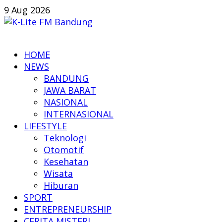
Skip
9 Aug 2026
to
content
K-
HOME
Lite
NEWS
FM
BANDUNG
Bandung
JAWA BARAT
NASIONAL
Online
INTERNASIONAL
News
LIFESTYLE
Teknologi
Otomotif
Kesehatan
Wisata
Hiburan
SPORT
ENTREPRENEURSHIP
CERITA MISTERI