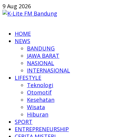
Skip
9 Aug 2026
to
content
K-
HOME
Lite
NEWS
FM
BANDUNG
Bandung
JAWA BARAT
NASIONAL
Online
INTERNASIONAL
News
LIFESTYLE
Teknologi
Otomotif
Kesehatan
Wisata
Hiburan
SPORT
ENTREPRENEURSHIP
CERITA MISTERI