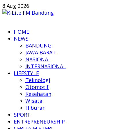
Skip
8 Aug 2026
to
content
K-
HOME
Lite
NEWS
FM
BANDUNG
Bandung
JAWA BARAT
NASIONAL
Online
INTERNASIONAL
News
LIFESTYLE
Teknologi
Otomotif
Kesehatan
Wisata
Hiburan
SPORT
ENTREPRENEURSHIP
CERITA MISTERI