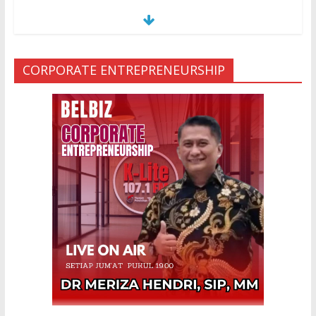
S
E
MUA KARENA PERJANJIAN JIN LELUHUR
29 Jan 2024
CORPORATE ENTREPRENEURSHIP
Ketakutan Setengah Mati setelah Main Jailangkung, 28
Anak Gadis Dirawat di Rumah Sakit
10 Mar 2023
“Cinta di Ujung Parigi”
11 Sep 2025