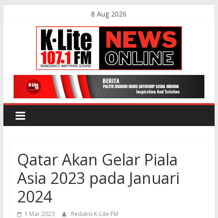
Skip
8 Aug 2026
to
content
K-
Lite
FM
Qatar Akan Gelar Piala
Bandung
Asia 2023 pada Januari
Online
2024
News
1 Mar 2023
Redaksi K-Lite FM