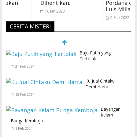
n
Dihentikan.
Perdana di Tanga
Luis Milla
16 Jan 2023
5 Sep 2022
CERITA MISTERI
Baju Putih yang
Tertolak
21 Feb 2024
Ku Jual Cintaku
Demi Harta
15 Feb 2024
Bayangan
Kelam
Bunga Kemboja
1 Feb 2024