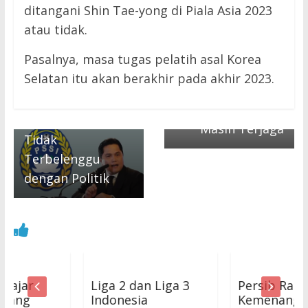
ditangani Shin Tae-yong di Piala Asia 2023
atau tidak.
Next →
← Previous
JELANG
Pasalnya, masa tugas pelatih asal Korea
Israel Ikut Piala
RAMADAN, Stok
Selatan itu akan berakhir pada akhir 2023.
Dunia U-20 2023
dan Harga
di Indonesia, Erick
Sembako di Jabar
Thohir: Olahraga
Masih Terjaga
Tidak
Terbelenggu
dengan Politik
Liga 2 dan Liga 3
Persib Raih
Indonesia
Kemenangan