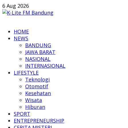
Skip
6 Aug 2026
to
content
K-
HOME
Lite
NEWS
FM
BANDUNG
Bandung
JAWA BARAT
NASIONAL
Online
INTERNASIONAL
News
LIFESTYLE
Teknologi
Otomotif
Kesehatan
Wisata
Hiburan
SPORT
ENTREPRENEURSHIP
CERITA MISTERI