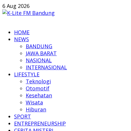
Skip
6 Aug 2026
to
content
K-
HOME
Lite
NEWS
FM
BANDUNG
Bandung
JAWA BARAT
NASIONAL
Online
INTERNASIONAL
News
LIFESTYLE
Teknologi
Otomotif
Kesehatan
Wisata
Hiburan
SPORT
ENTREPRENEURSHIP
CERITA MISTERI