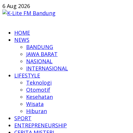
Skip
6 Aug 2026
to
content
K-
HOME
Lite
NEWS
FM
BANDUNG
Bandung
JAWA BARAT
NASIONAL
Online
INTERNASIONAL
News
LIFESTYLE
Teknologi
Otomotif
Kesehatan
Wisata
Hiburan
SPORT
ENTREPRENEURSHIP
CERITA MISTERI