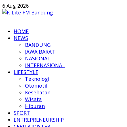
Skip
6 Aug 2026
to
content
K-
HOME
Lite
NEWS
FM
BANDUNG
Bandung
JAWA BARAT
NASIONAL
Online
INTERNASIONAL
News
LIFESTYLE
Teknologi
Otomotif
Kesehatan
Wisata
Hiburan
SPORT
ENTREPRENEURSHIP
CERITA MISTERI