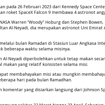
an pada 26 Februari 2023 dari Kennedy Space Center
an roket SpaceX Falcon 9 membawa 4 astronot angg
t NASA Warren “Woody” Hoburg dan Stephen Bowen,
ultan Al-Neyadi, dia merupakan astronot Uni Emirat
 melalui bulan Ramadan di Stasiun Luar Angkasa Inte
k beberapa waktu selama misinya.
an Al-Neyadi diperbolehkan untuk tetap makan seca
 makan yang relatif konsisten selama misi.
 dapat membahayakan misi atau mungkin membahayak
berapa hari pada bulan Ramadhan.
lam komentar yang disiarkan langsung dari Johnson
ngsung sekitar 22 Maret hingga 23 April. Sebagia