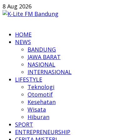
Skip
8 Aug 2026
to
content
K-
HOME
Lite
NEWS
FM
BANDUNG
Bandung
JAWA BARAT
NASIONAL
Online
INTERNASIONAL
News
LIFESTYLE
Teknologi
Otomotif
Kesehatan
Wisata
Hiburan
SPORT
ENTREPRENEURSHIP
CERITA MISTERI