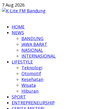
Skip
7 Aug 2026
to
content
K-
HOME
Lite
NEWS
FM
BANDUNG
Bandung
JAWA BARAT
NASIONAL
Online
INTERNASIONAL
News
LIFESTYLE
Teknologi
Otomotif
Kesehatan
Wisata
Hiburan
SPORT
ENTREPRENEURSHIP
CERITA MISTERI