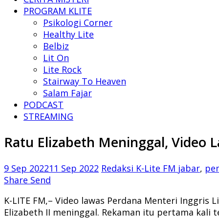
PROGRAM KLITE
Psikologi Corner
Healthy Lite
Belbiz
Lit On
Lite Rock
Stairway To Heaven
Salam Fajar
PODCAST
STREAMING
Ratu Elizabeth Meninggal, Video 
9 Sep 2022
11 Sep 2022
Redaksi K-Lite FM
jabar
,
pe
Share
Send
K-LITE FM,– Video lawas Perdana Menteri Inggris L
Elizabeth II meninggal. Rekaman itu pertama kali 