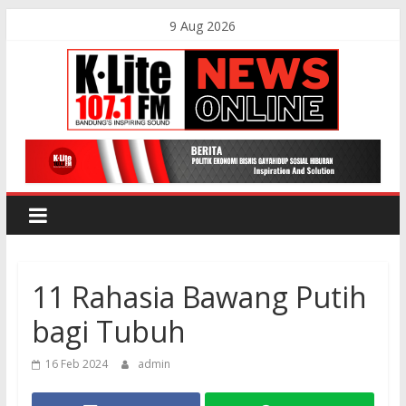
Skip
9 Aug 2026
to
content
K-
Lite
FM
11 Rahasia Bawang Putih
Bandung
bagi Tubuh
Online
16 Feb 2024
admin
News