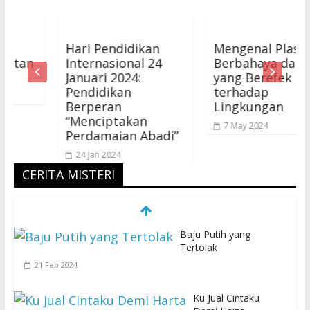
Hari Pendidikan
Mengenal Plastik
n
Internasional 24
Berbahaya dan
Januari 2024:
yang Berefek Buruk
Pendidikan
terhadap
Berperan
Lingkungan
“Menciptakan
7 May 2024
Perdamaian Abadi”
24 Jan 2024
CERITA MISTERI
Baju Putih yang
Tertolak
21 Feb 2024
Ku Jual Cintaku