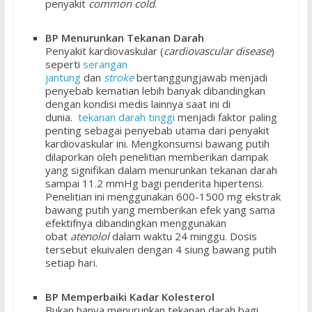
penyakit
common cold
.
BP Menurunkan Tekanan Darah
Penyakit kardiovaskular (
cardiovascular disease
)
seperti
serangan
jantung
dan
stroke
bertanggungjawab menjadi
penyebab kematian lebih banyak dibandingkan
dengan kondisi medis lainnya saat ini di
dunia.
tekanan darah tinggi
menjadi faktor paling
penting sebagai penyebab utama dari penyakit
kardiovaskular ini. Mengkonsumsi bawang putih
dilaporkan oleh penelitian memberikan dampak
yang signifikan dalam menurunkan tekanan darah
sampai 11.2 mmHg bagi penderita hipertensi.
Penelitian ini menggunakan 600-1500 mg ekstrak
bawang putih yang memberikan efek yang sama
efektifnya dibandingkan menggunakan
obat
atenolol
dalam waktu 24 minggu. Dosis
tersebut ekuivalen dengan 4 siung bawang putih
setiap hari.
BP Memperbaiki Kadar Kolesterol
Bukan hanya menurunkan tekanan darah bagi