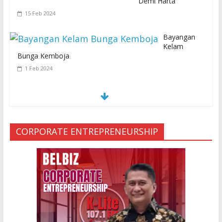
Demi Harta
15 Feb 2024
Bayangan
Kelam
Bunga Kemboja
1 Feb 2024
S
E
MUA KARENA PERJANJIAN JIN LELUHUR
29 Jan 2024
CORPORATE ENTREPRENEURSHIP
Ketakutan Setengah Mati setelah Main
Jailangkung, 28 Anak Gadis Dirawat di
Rumah Sakit
10 Mar 2023
“Cinta di Ujung Parigi”
11 Sep 2025