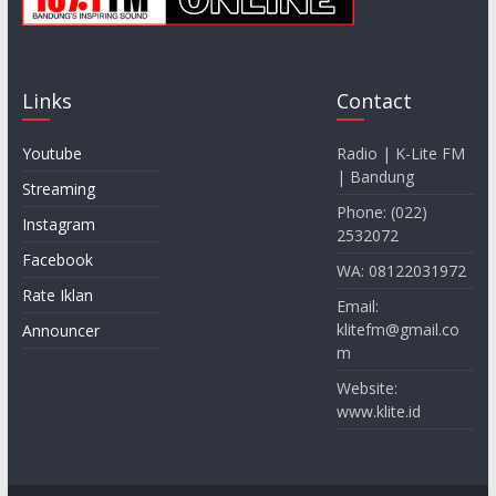
Links
Contact
Youtube
Radio | K-Lite FM
| Bandung
Streaming
Phone: (022)
Instagram
2532072
Facebook
WA: 08122031972
Rate Iklan
Email:
klitefm@gmail.co
Announcer
m
Website:
www.klite.id