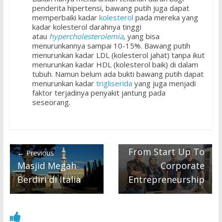
penderita hipertensi, bawang putih juga dapat
memperbaiki kadar
kolesterol
pada mereka yang
kadar kolesterol darahnya tinggi
atau
hypercholesterolemia
,
yang bisa
menurunkannya sampai 10-15%. Bawang putih
menurunkan kadar LDL (kolesterol jahat) tanpa ikut
Next →
menurunkan kadar HDL (kolesterol baik) di dalam
7 Poin Penting
tubuh. Namun belum ada bukti bawang putih dapat
Keuntungan
menurunkan kadar
trigliserida
yang juga menjadi
faktor terjadinya penyakit jantung pada
Memiliki Disiplin
seseorang.
Kerja dan
Memperkuat
Berfikir : Shifting
From Start Up To
← Previous
Masjid Megah
Corporate
Berdiri di Italia
Entrepreneurship