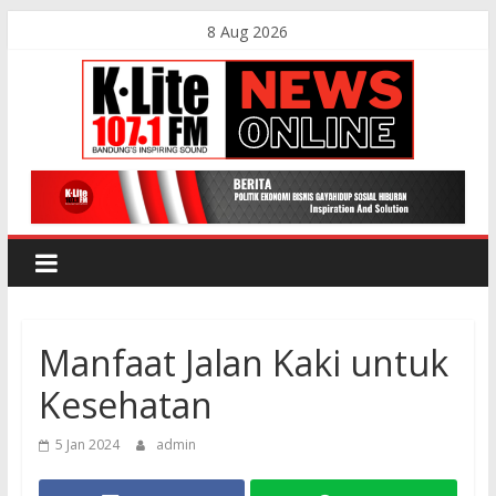
Skip
8 Aug 2026
to
content
K-
Lite
FM
Manfaat Jalan Kaki untuk
Bandung
Kesehatan
Online
5 Jan 2024
admin
News