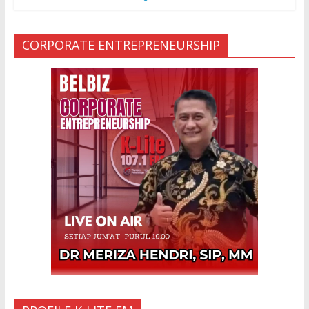
E
MUA KARENA PERJANJIAN JIN LELUHUR
29 Jan 2024
CORPORATE ENTREPRENEURSHIP
Ketakutan Setengah Mati setelah Main
Jailangkung, 28 Anak Gadis Dirawat di
Rumah Sakit
10 Mar 2023
“Cinta di Ujung Parigi”
11 Sep 2025