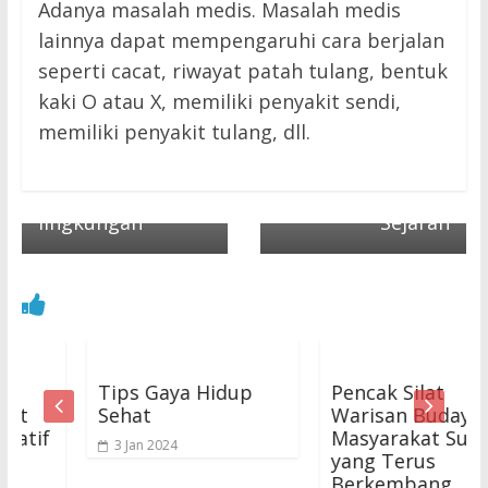
Adanya masalah medis. Masalah medis
lainnya dapat mempengaruhi cara berjalan
seperti cacat, riwayat patah tulang, bentuk
← Previous
Next →
MOTOR HYBRID
Inggris Termasuk
kaki O atau X, memiliki penyakit sendi,
Menjawab
Tempat Terindah
memiliki penyakit tulang, dll.
Tantangan isu
yang Banyak
Kendaraan Ramah
memiliki Nilai
lingkungan
Sejarah
Tips Gaya Hidup
Pencak Silat
Sehat
Warisan Budaya
f
Masyarakat Sunda
3 Jan 2024
yang Terus
Berkembang