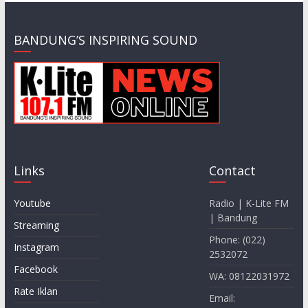
BANDUNG’S INSPIRING SOUND
Links
Contact
Youtube
Radio | K-Lite FM
| Bandung
Streaming
Phone: (022)
Instagram
2532072
Facebook
WA: 08122031972
Rate Iklan
Email: